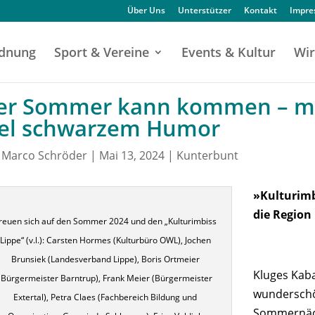
Über Uns
Unterstützer
Kontakt
Impr
dnung
Sport & Vereine
Events & Kultur
Wir
er Sommer kann kommen – mi
iel schwarzem Humor
n
Marco Schröder
|
Mai 13, 2024
|
Kunterbunt
»Kulturimb
die Region
reuen sich auf den Sommer 2024 und den „Kulturimbiss
Lippe“ (v.l.): Carsten Hormes (Kulturbüro OWL), Jochen
Brunsiek (Landesverband Lippe), Boris Ortmeier
Kluges Kaba
(Bürgermeister Barntrup), Frank Meier (Bürgermeister
wunderschö
Extertal), Petra Claes (Fachbereich Bildung und
Sommernäch