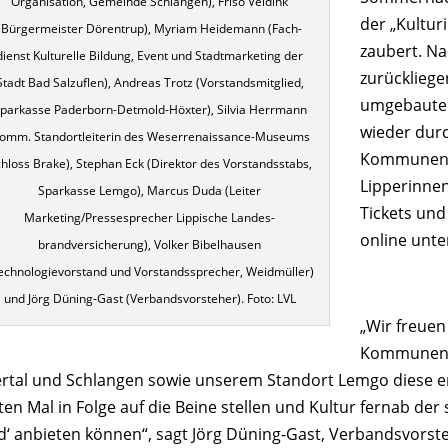
Organisation, Gemeinde Schlangen), Friso Veldink
der „Kultur
(Bürgermeister Dörentrup), Myriam Heidemann (Fach-
zaubert. Na
dienst Kulturelle Bildung, Event und Stadtmarketing der
zurückliege
Stadt Bad Salzuflen), Andreas Trotz (Vorstandsmitglied,
umgebaute
parkasse Paderborn-Detmold-Höxter), Silvia Herrmann
wieder durc
komm. Standortleiterin des Weserrenaissance-Museums
Kommunen H
hloss Brake), Stephan Eck (Direktor des Vorstandsstabs,
Lipperinnen
Sparkasse Lemgo), Marcus Duda (Leiter
Tickets und
Marketing/Pressesprecher Lippische Landes-
online unte
brandversicherung), Volker Bibelhausen
echnologievorstand und Vorstandssprecher, Weidmüller)
und Jörg Düning-Gast (Verbandsvorsteher). Foto: LVL
„Wir freuen
Kommunen B
ertal und Schlangen sowie unserem Standort Lemgo diese e
ten Mal in Folge auf die Beine stellen und Kultur fernab der
d‘ anbieten können“, sagt Jörg Düning-Gast, Verbandsvorst