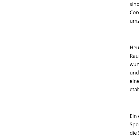
sin
Cor
umz
Heu
Rau
wun
und
eine
etab
Ein
Spo
die 