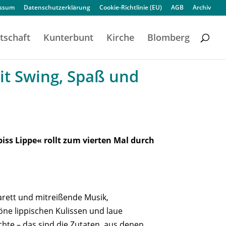
essum
Datenschutzerklärung
Cookie-Richtlinie (EU)
AGB
Archiv
tschaft
Kunterbunt
Kirche
Blomberg
t Swing, Spaß und
iss Lippe« rollt zum vierten Mal durch
rett und mitreißende Musik,
ne lippischen Kulissen und laue
te – das sind die Zutaten, aus denen