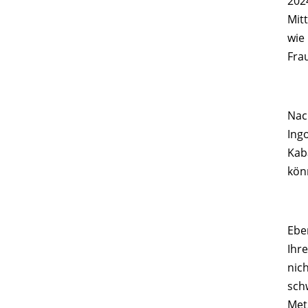
202
Mit
wie
Fra
Nac
Ing
Kaba
kön
Eben
Ihr
nic
sch
Met