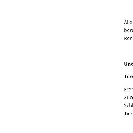
All
ber
Ren
Und
Ter
Frei
Zucc
Sch
Tick