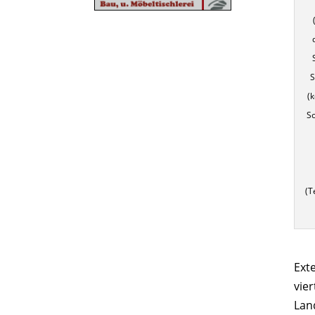
S
(
Sc
(T
Ext
vier
Lan