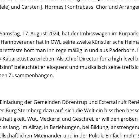
lele) und Carsten J. Hormes (Kontrabass, Chor und Arrange
Samstag, 17. August 2024, hat der Imbisswagen im Kurpark 
 Hannoveraner hat in OWL seine zweite künstlerische Heim
arettfeste hört man ihn regelmäßig in und aus Paderborn. I
-Kabarettist zu erleben: Als ,Chief Director for a high level 
dsinn“ beleuchtet er eloquent und musikalisch seine treff
inen Zusammenhängen.
 Einladung der Gemeinden Dörentrup und Extertal ruft René
der Burg Sternberg dazu auf, sich die Welt ein bisschen bess
sthaftigkeit, Wut, Meckerei und Geschrei, er will den große
t es lang. Im Alltag, in Beziehungen, bei Bildung, anstrenge
ellschaftlichen Miteinander und in der Politik. Einfach mehr