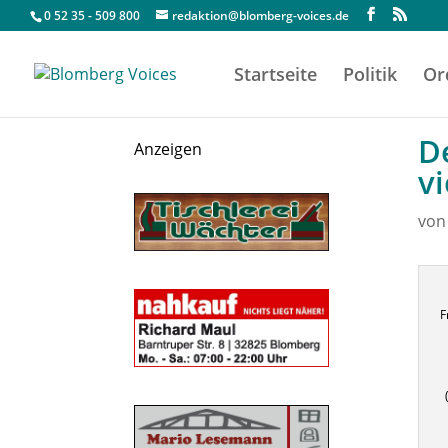
0 52 35 - 509 800
redaktion@blomberg-voices.de
Startseite
Politik
Or
D
Anzeigen
v
vo
F