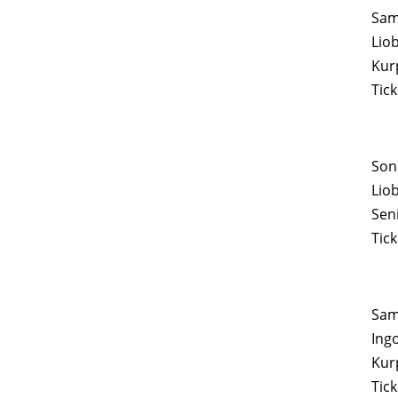
Sam
Lio
Kur
Tick
Sonn
Lio
Sen
Tick
Sams
Ing
Kur
Tick