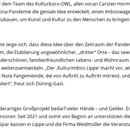
d dem Team des Kulturbüro-OWL, allen voran Carsten Hormes
ona-Pandemie die geniale Idee entwickelt, einen Imbisswag
ubauen, um Kunst und Kultur zu den Menschen zu bringen.
te zeige sich, dass diese Idee über den Zeitraum der Pandem
m, die Etablierung ungewöhnlicher, „dritter“ Orte – das seie
derschönen, familienfreundlichen Lebens- und Wohnraum so
 weiterzuentwickeln. „Der ‚Kulturimbiss Lippe‘ macht vor, wi
 feste Fangemeinde, die von Auftritt zu Auftritt mitreist, un
liert“, freut sich Düning-Gast.
 derartiges Großprojekt bedarf vieler Hände – und Gelder. E
nsoren: Seit 2021 und somit von Beginn an unterstützen di
Spar-kassen in Lippe und die Firma Weidmüller die Veranstalt