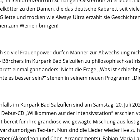
4, im Seniorenzentrum Schlangen-Oesterholz zu erleben: Lio
telkötter zu den Damen, die das deutsche Kabarett seit viele
 Gilette und trocken wie Always Ultra erzählt sie Geschicht
uen zum Weinen bringen!
h so viel Frauenpower dürfen Männer zur Abwechslung nicht 
o Börchers im Kurpark Bad Salzuflen zu philosophisch-satir
rett einmal ganz anders: Nicht die Frage ,,Was ist schlecht
nte es besser sein?“ stehen in seinem neuen Programm „Di
falls im Kurpark Bad Salzuflen sind am Samstag, 20. Juli 20
e Debut-CD „Willkommen auf der Intensivstation“ erschien vo
ht bereit für ihre grandiose wie gewagte Mischung aus lust
warzhumorigen Tex-ten. Nun sind die Lieder wieder live zu 
zner (Akkordeon und Chor, Arrangements), Fabian Maria Lau