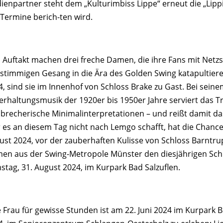
ienpartner steht dem „Kulturimbiss Lippe“ erneut die „Lippi
 Termine berich-ten wird.
 Auftakt machen drei freche Damen, die ihre Fans mit Net
stimmigen Gesang in die Ära des Golden Swing katapultieren:
4, sind sie im Innenhof von Schloss Brake zu Gast. Bei sei
erhaltungsmusik der 1920er bis 1950er Jahre serviert das Tr
sbrecherische Minimalinterpretationen – und reißt damit d
 es an diesem Tag nicht nach Lemgo schafft, hat die Chance, 
ust 2024, vor der zauberhaften Kulisse von Schloss Barntru
en aus der Swing-Metropole Münster den diesjährigen Sch
stag, 31. August 2024, im Kurpark Bad Salzuflen.
e Frau für gewisse Stunden ist am 22. Juni 2024 im Kurpark B