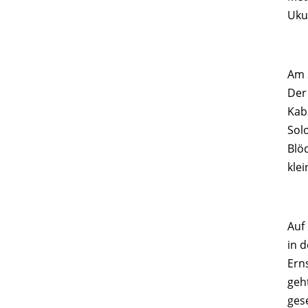
Uku
Am 
Der
Kab
Solo
Blö
kle
Auf
in 
Ern
geh
ges