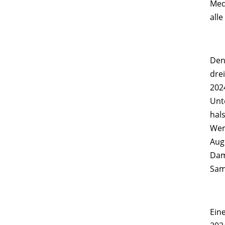
Med
alle
Den
drei
202
Unt
hal
Wer
Aug
Dam
Sam
Ein