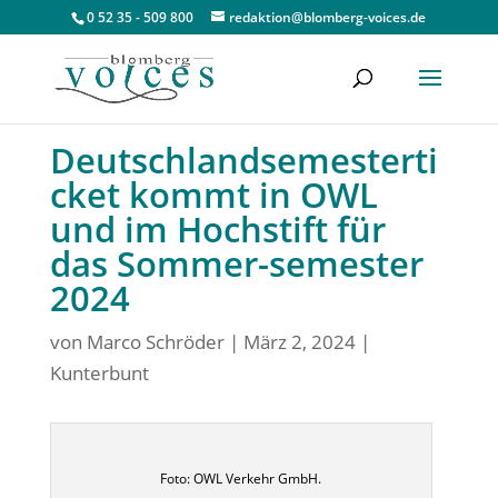
0 52 35 - 509 800
redaktion@blomberg-voices.de
Deutschlandsemesterti
cket kommt in OWL
und im Hochstift für
das Sommer-semester
2024
von
Marco Schröder
|
März 2, 2024
|
Kunterbunt
Foto: OWL Verkehr GmbH.