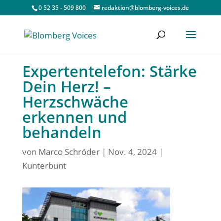
0 52 35 - 509 800
redaktion@blomberg-voices.de
Expertentelefon: Stärke
Dein Herz! –
Herzschwäche
erkennen und
behandeln
von
Marco Schröder
|
Nov. 4, 2024
|
Kunterbunt