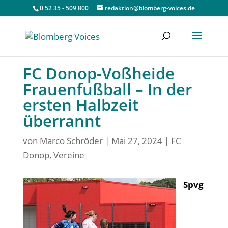
0 52 35 - 509 800
redaktion@blomberg-voices.de
FC Donop-Voßheide
Frauenfußball – In der
ersten Halbzeit
überrannt
von
Marco Schröder
|
Mai 27, 2024
|
FC
Donop
,
Vereine
Spvg