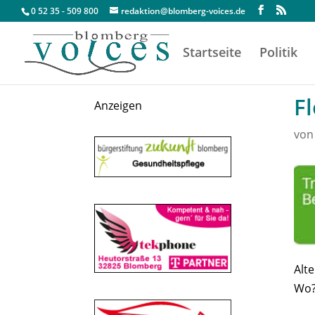
0 52 35 - 509 800
redaktion@blomberg-voices.de
Startseite
Politik
F
Anzeigen
vo
Alt
Wo?