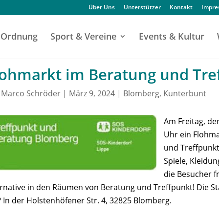
Über Uns
Unterstützer
Kontakt
Impr
Ordnung
Sport & Vereine
Events & Kultur
lohmarkt im Beratung und Tre
n
Marco Schröder
|
März 9, 2024
|
Blomberg
,
Kunterbunt
Am Freitag, den
Uhr ein Flohma
und Treffpunkt
Spiele, Kleidu
die Besucher fr
ernative in den Räumen von Beratung und Treffpunkt! Die St
 In der Holstenhöfener Str. 4, 32825 Blomberg.