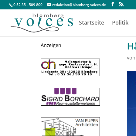
0 52 35 - 509 800
redaktion@blomberg-voices.de
Startseite
Politik
Hä
Anzeigen
vo