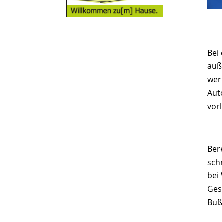
Bei
auß
wer
Aut
vor
Ber
sch
bei
Ges
Buß