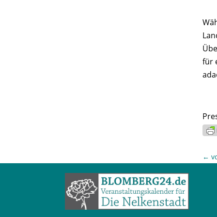
Wäh
Lan
Übe
für
ada
Pre
←
v