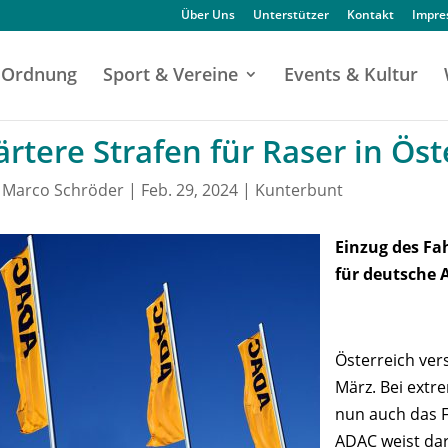
Über Uns
Unterstützer
Kontakt
Impr
Ordnung
Sport & Vereine
Events & Kultur
rtere Strafen für Raser in Öst
n
Marco Schröder
|
Feb. 29, 2024
|
Kunterbunt
Einzug des Fa
für deutsche 
Österreich vers
März. Bei ext
nun auch das 
ADAC weist da