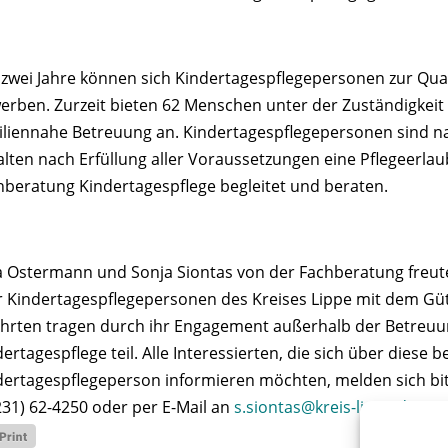
e zwei Jahre können sich Kindertagespflegepersonen zur Qua
erben. Zurzeit bieten 62 Menschen unter der Zuständigkeit
iliennahe Betreuung an. Kindertagespflegepersonen sind nac
alten nach Erfüllung aller Voraussetzungen eine Pflegeerla
hberatung Kindertagespflege begleitet und beraten.
a Ostermann und Sonja Siontas von der Fachberatung freute
er Kindertagespflegepersonen des Kreises Lippe mit dem Gü
hrten tragen durch ihr Engagement außerhalb der Betreuung
ertagespflege teil. Alle Interessierten, die sich über diese b
dertagespflegeperson informieren möchten, melden sich bitt
231) 62-4250 oder per E-Mail an
s.siontas@kreis-lippe.de
.