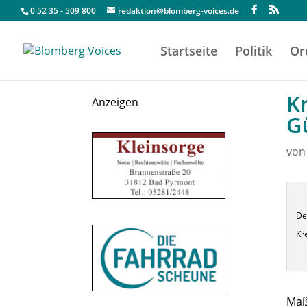
0 52 35 - 509 800
redaktion@blomberg-voices.de
Startseite
Politik
Or
K
Anzeigen
G
vo
De
Kr
Maß