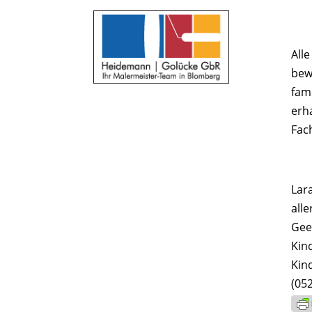
All
bew
fam
erh
Fac
Lar
all
Gee
Kind
Kin
(05