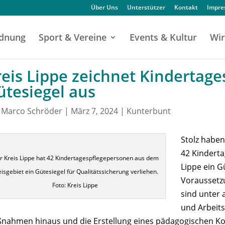
Über Uns
Unterstützer
Kontakt
Impr
dnung
Sport & Vereine
Events & Kultur
Wir
reis Lippe zeichnet Kindertag
ütesiegel aus
n
Marco Schröder
|
März 7, 2024
|
Kunterbunt
Stolz habe
42 Kinderta
r Kreis Lippe hat 42 Kindertagespflegepersonen aus dem
Lippe ein G
eisgebiet ein Gütesiegel für Qualitätssicherung verliehen.
Voraussetzu
Foto: Kreis Lippe
sind unter
und Arbeits
nahmen hinaus und die Erstellung eines pädagogischen Ko