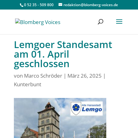
0 52 35 - 509 800
redaktion@blomberg-voices.de
Lemgoer Standesamt
am 01. April
geschlossen
von
Marco Schröder
|
März 26, 2025
|
Kunterbunt