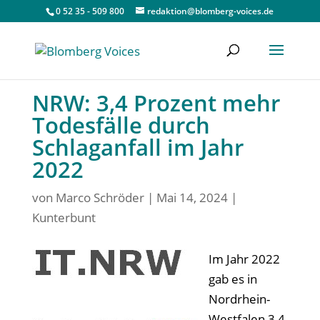
0 52 35 - 509 800
redaktion@blomberg-voices.de
NRW: 3,4 Prozent mehr
Todesfälle durch
Schlaganfall im Jahr
2022
von
Marco Schröder
|
Mai 14, 2024
|
Kunterbunt
Im Jahr 2022
gab es in
Nordrhein-
Westfalen 3,4