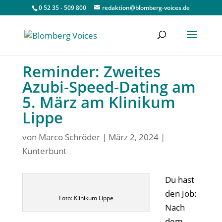
0 52 35 - 509 800
redaktion@blomberg-voices.de
Reminder: Zweites
Azubi-Speed-Dating am
5. März am Klinikum
Lippe
von
Marco Schröder
|
März 2, 2024
|
Kunterbunt
Du hast
den Job:
Foto: Klinikum Lippe
Nach
dem