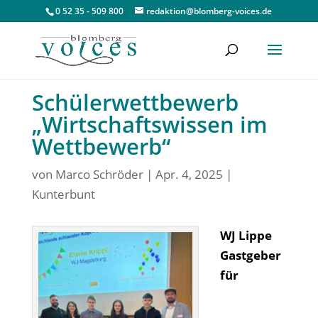
0 52 35 - 509 800
redaktion@blomberg-voices.de
Schülerwettbewerb
„Wirtschaftswissen im
Wettbewerb“
von
Marco Schröder
|
Apr. 4, 2025
|
Kunterbunt
WJ Lippe
Gastgeber
für