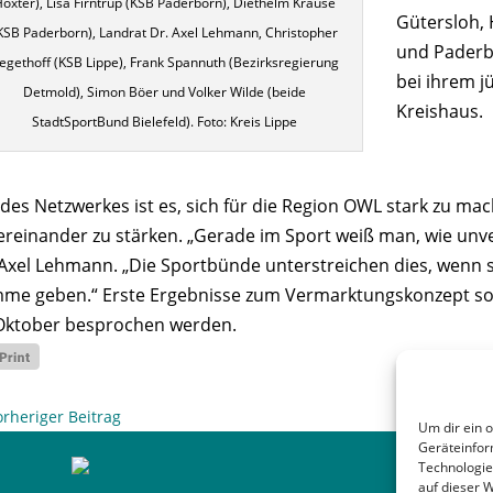
Höxter), Lisa Firntrup (KSB Paderborn), Diethelm Krause
Gütersloh, 
KSB Paderborn), Landrat Dr. Axel Lehmann, Christopher
und Paderbo
egethoff (KSB Lippe), Frank Spannuth (Bezirksregierung
bei ihrem 
Detmold), Simon Böer und Volker Wilde (beide
Kreishaus.
StadtSportBund Bielefeld). Foto: Kreis Lippe
l des Netzwerkes ist es, sich für die Region OWL stark zu
ereinander zu stärken. „Gerade im Sport weiß man, wie unve
 Axel Lehmann. „Die Sportbünde unterstreichen dies, wenn
mme geben.“ Erste Ergebnisse zum Vermarktungskonzept soll
Oktober besprochen werden.
orheriger Beitrag
Um dir ein 
Geräteinfor
Technologie
auf dieser 