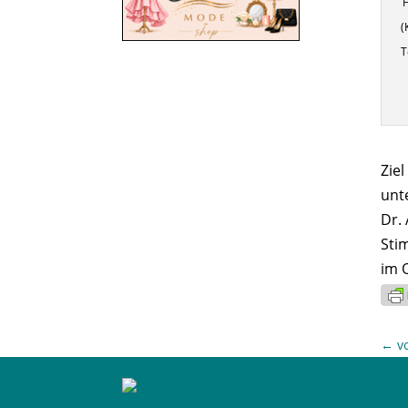
(
T
Zie
unt
Dr.
Sti
im 
←
v