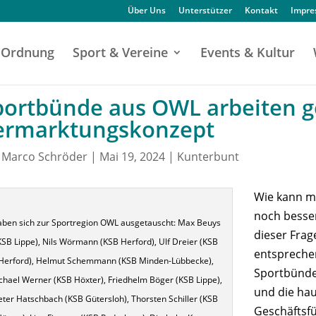
Über Uns
Unterstützer
Kontakt
Impr
Ordnung
Sport & Vereine
Events & Kultur
portbünde aus OWL arbeiten 
ermarktungskonzept
n
Marco Schröder
|
Mai 19, 2024
|
Kunterbunt
Wie kann m
noch besse
ben sich zur Sportregion OWL ausgetauscht: Max Beuys
dieser Frag
KSB Lippe), Nils Wörmann (KSB Herford), Ulf Dreier (KSB
entsprechen
Herford), Helmut Schemmann (KSB Minden-Lübbecke),
Sportbünde
chael Werner (KSB Höxter), Friedhelm Böger (KSB Lippe),
und die ha
eter Hatschbach (KSB Gütersloh), Thorsten Schiller (KSB
Geschäftsfü