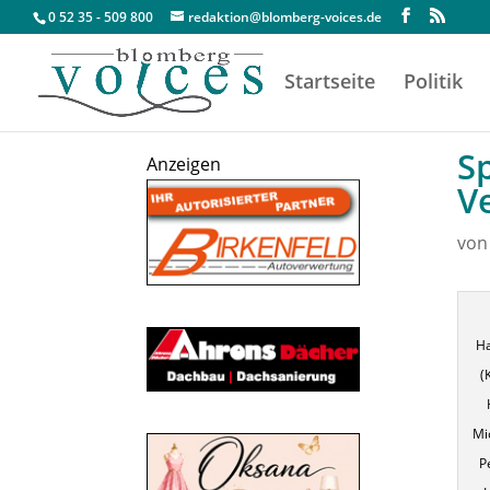
0 52 35 - 509 800
redaktion@blomberg-voices.de
Startseite
Politik
S
Anzeigen
V
vo
Ha
(
Mi
P