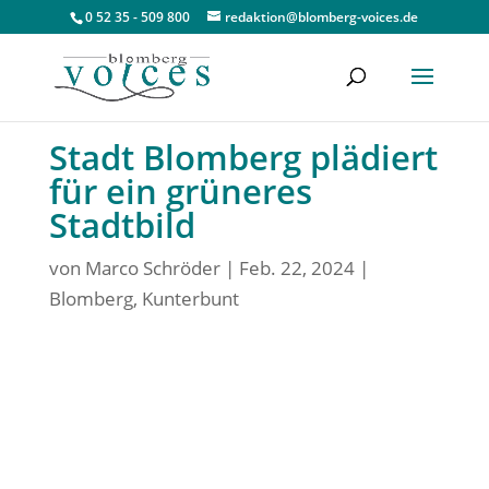
0 52 35 - 509 800
redaktion@blomberg-voices.de
Stadt Blomberg plädiert
für ein grüneres
Stadtbild
von
Marco Schröder
|
Feb. 22, 2024
|
Blomberg
,
Kunterbunt