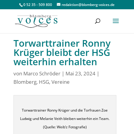
0 52 35 - 509 800
redaktion@blomberg-voices.de
Torwarttrainer Ronny
Krüger bleibt der HSG
weiterhin erhalten
von
Marco Schröder
|
Mai 23, 2024
|
Blomberg
,
HSG
,
Vereine
Torwarttrainer Ronny Krüger und die Torfrauen Zoe
Ludwig und Melanie Veith bleiben weiterhin ein Team.
(Quelle: Weib’z Fotografie)