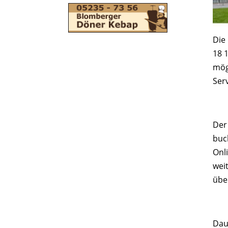
Die
18 
mög
Ser
Der
buc
Onl
wei
übe
Dau