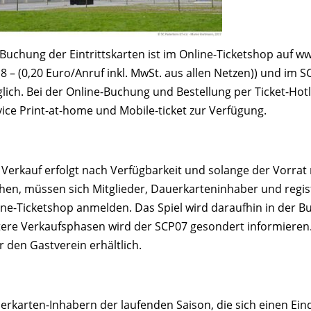
 Buchung der Eintrittskarten ist im Online-Ticketshop auf ww
18 – (0,20 Euro/Anruf inkl. MwSt. aus allen Netzen)) und i
lich. Bei der Online-Buchung und Bestellung per Ticket-Hotl
vice Print-at-home und Mobile-ticket zur Verfügung.
 Verkauf erfolgt nach Verfügbarkeit und solange der Vorrat r
hen, müssen sich Mitglieder, Dauerkarteninhaber und regis
ine-Ticketshop anmelden. Das Spiel wird daraufhin in der 
tere Verkaufsphasen wird der SCP07 gesondert informieren. 
r den Gastverein erhältlich.
erkarten-Inhabern der laufenden Saison, die sich einen Ein