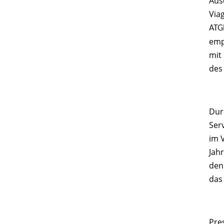
Aus
Via
ATG
emp
mit
des
Dur
Ser
im 
Jahr
den
das
Pre