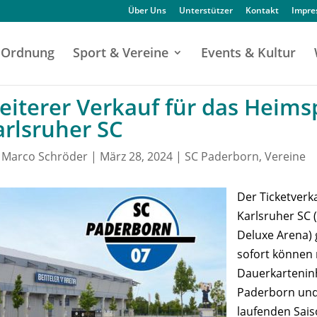
Über Uns
Unterstützer
Kontakt
Impr
Ordnung
Sport & Vereine
Events & Kultur
eiterer Verkauf für das Heims
arlsruher SC
n
Marco Schröder
|
März 28, 2024
|
SC Paderborn
,
Vereine
Der Ticketverk
Karlsruher SC 
Deluxe Arena) 
sofort können 
Dauerkarteninh
Paderborn und
laufenden Sais