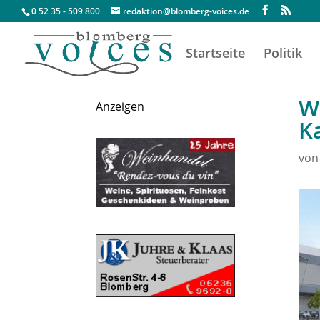
0 52 35 - 509 800
redaktion@blomberg-voices.de
Startseite
Politik
W
Anzeigen
K
vo