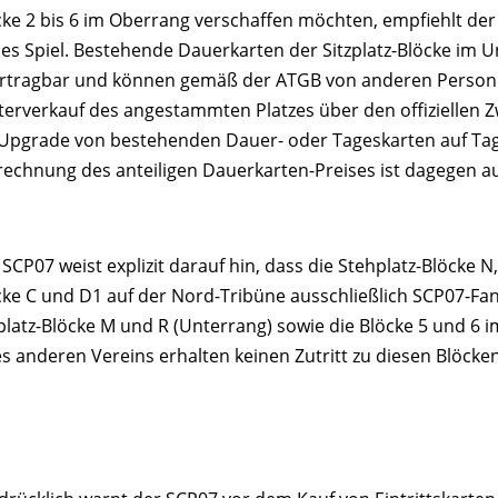
cke 2 bis 6 im Oberrang verschaffen möchten, empfiehlt der
ses Spiel. Bestehende Dauerkarten der Sitzplatz-Blöcke im U
rtragbar und können gemäß der ATGB von anderen Personen 
terverkauf des angestammten Platzes über den offiziellen Z
 Upgrade von bestehenden Dauer- oder Tageskarten auf Tag
rechnung des anteiligen Dauerkarten-Preises ist dagegen a
SCP07 weist explizit darauf hin, dass die Stehplatz-Blöcke N
cke C und D1 auf der Nord-Tribüne ausschließlich SCP07-Fans 
zplatz-Blöcke M und R (Unterrang) sowie die Blöcke 5 und 6
es anderen Vereins erhalten keinen Zutritt zu diesen Blöcken