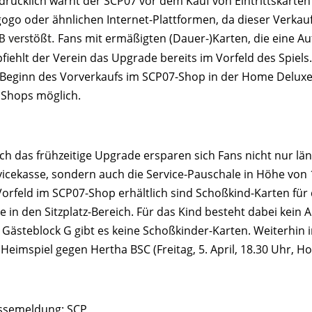
drücklich warnt der SCP07 vor dem Kauf von Eintrittskarte
gogo oder ähnlichen Internet-Plattformen, da dieser Verkauf
Fans mit ermäßigten (Dauer-)Karten, die eine Au
B verstößt.
fiehlt der Verein das Upgrade bereits im Vorfeld des Spiels
 Beginn des Vorverkaufs im SCP07-Shop in der Home Deluxe
 Shops möglich.
ch das frühzeitige Upgrade ersparen sich Fans nicht nur lä
vicekasse, sondern auch die Service-Pauschale in Höhe von 1
Vorfeld im SCP07-Shop erhältlich sind Schoßkind-Karten fü
e in den Sitzplatz-Bereich. Für das Kind besteht dabei kein 
 Gästeblock G gibt es keine Schoßkinder-Karten. Weiterhin im
 Heimspiel gegen Hertha BSC (Freitag, 5. April, 18.30 Uhr, 
ssemeldung: SCP