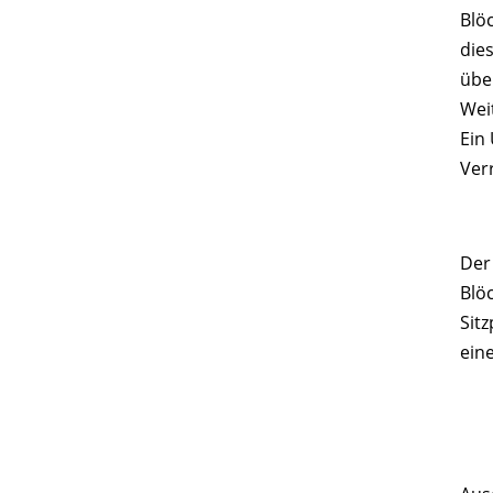
Blö
die
übe
Wei
Ein
Ver
Der 
Blö
Sit
ein