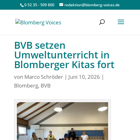
0 52 35 - 509 800
redaktion@blomberg-voices.de
BVB setzen
Umweltunterricht in
Blomberger Kitas fort
von
Marco Schröder
|
Juni 10, 2026
|
Blomberg
,
BVB