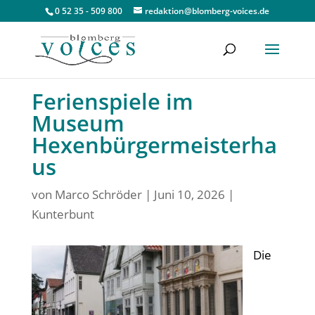
0 52 35 - 509 800
redaktion@blomberg-voices.de
Ferienspiele im
Museum
Hexenbürgermeisterha
us
von
Marco Schröder
|
Juni 10, 2026
|
Kunterbunt
Die