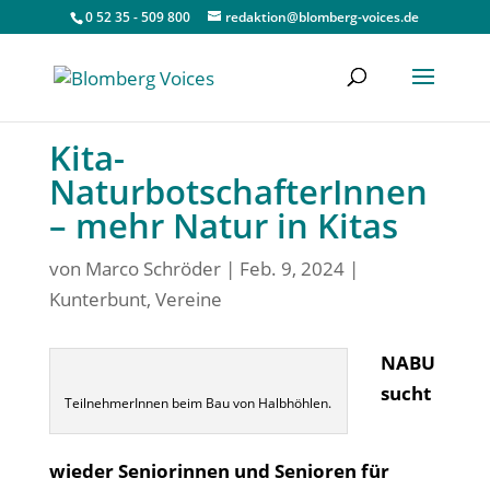
0 52 35 - 509 800
redaktion@blomberg-voices.de
Kita-
NaturbotschafterInnen
– mehr Natur in Kitas
von
Marco Schröder
|
Feb. 9, 2024
|
Kunterbunt
,
Vereine
NABU
sucht
TeilnehmerInnen beim Bau von Halbhöhlen.
wieder Seniorinnen und Senioren für